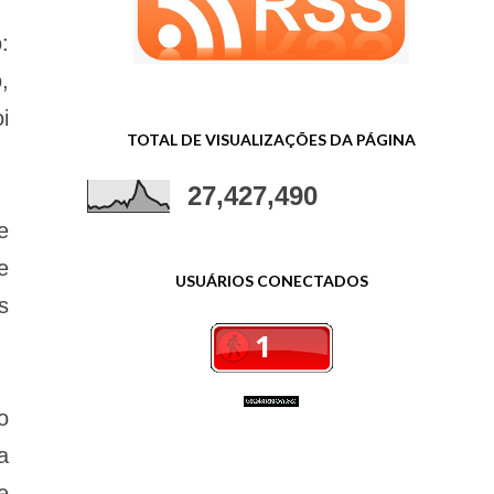
:
,
i
TOTAL DE VISUALIZAÇÕES DA PÁGINA
27,427,490
e
e
USUÁRIOS CONECTADOS
s
o
a
e