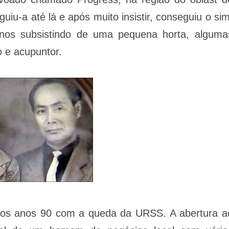
u-a até lá e após muito insistir, conseguiu o sim
anos subsistindo de uma pequena horta, alguma
 e acupuntor.
 nos anos 90 com a queda da URSS. A abertura a