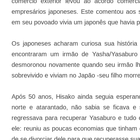
comércio exterior levou ao acordo comer
empresários japoneses. Este comentou aos s
em seu povoado vivia um japonês que havia 
Os japoneses acharam curiosa sua históri
encontraram um irmão de Yasha/Yasabur
desmoronou novamente quando seu irmão lhe
sobrevivido e viviam no Japão -seu filho morr
Após 50 anos, Hisako ainda seguia esperan
norte e atarantado, não sabia se ficava e
regressava para recuperar Yasaburo e tudo o
ele: reuniu as poucas economias que tinham
de se divorciar dele para que recuperasse sua 