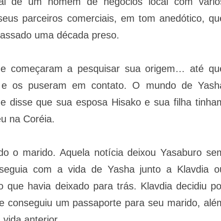
cial de um homem de negócios local com vário
eus parceiros comerciais, em tom anedótico, qu
passado uma década preso.
a e começaram a pesquisar sua origem… até qu
o e os puseram em contato. O mundo de Yash
 disse que sua esposa Hisako e sua filha tinha
eu na Coréia.
do o marido. Aquela notícia deixou Yasaburo se
 seguia com a vida de Yasha junto a Klavdia o
 que havia deixado para trás. Klavdia decidiu po
 e conseguiu um passaporte para seu marido, alé
vida anterior.