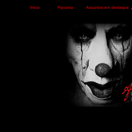
Inicio
Parceria
Assuntos em destaque
Site de curiosidades e
forma leve e sem apelo