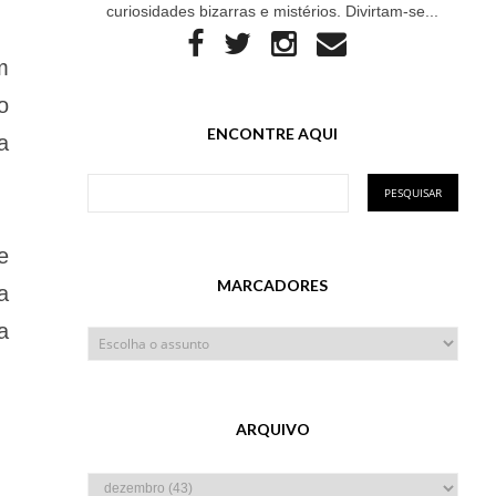
curiosidades bizarras e mistérios. Divirtam-se...
m
o
ENCONTRE AQUI
a
e
MARCADORES
a
a
ARQUIVO