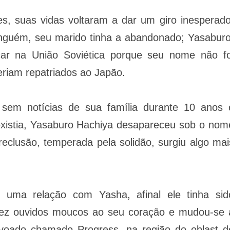
 suas vidas voltaram a dar um giro inesperado
inguém, seu marido tinha a abandonado; Yasaburo
icar na União Soviética porque seu nome não fo
seriam repatriados ao Japão.
 sem notícias de sua família durante 10 anos 
existia, Yasaburo Hachiya desapareceu sob o nom
eclusão, temperada pela solidão, surgiu algo mai
ar uma relação com Yasha, afinal ele tinha sid
ez ouvidos moucos ao seu coração e mudou-se 
voado chamado Progress, na região do oblast d