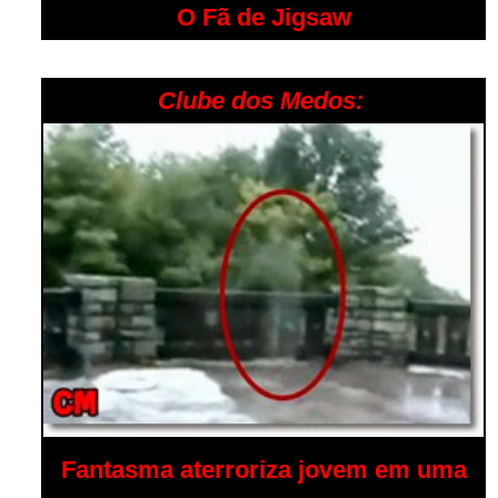
O Fã de Jigsaw
Clube dos Medos:
Fantasma aterroriza jovem em uma