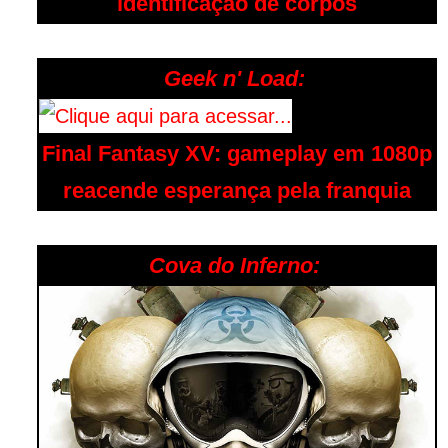
identificação de corpos
Geek n' Load:
Final Fantasy XV: gameplay em 1080p
reacende esperança pela franquia
Cova do Inferno: