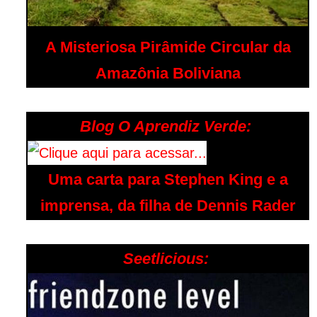
A Misteriosa Pirâmide Circular da
Amazônia Boliviana
Blog O Aprendiz Verde:
Uma carta para Stephen King e a
imprensa, da filha de Dennis Rader
Seetlicious: