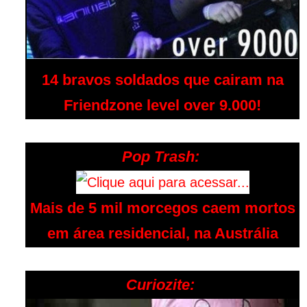
14 bravos soldados que cairam na
Friendzone level over 9.000!
Pop Trash:
Mais de 5 mil morcegos caem mortos
em área residencial, na Austrália
Curiozite: