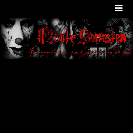
Site de curiosidades
e variedades
macabras. Falamos
de terror de uma