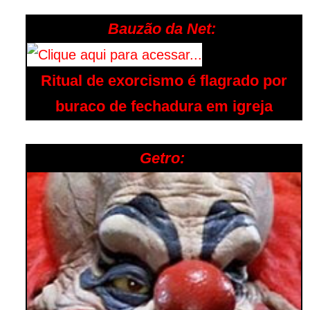
Bauzão da Net:
Ritual de exorcismo é flagrado por
buraco de fechadura em igreja
Getro: