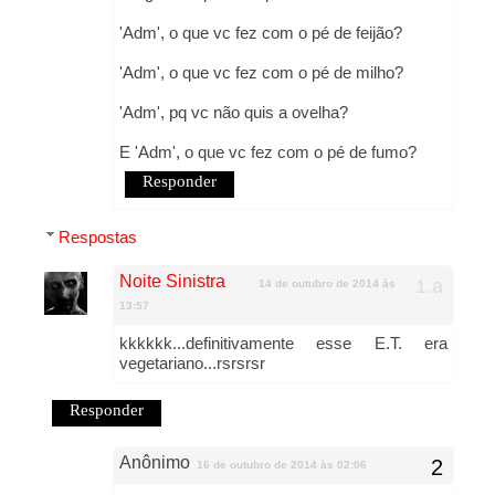
'Adm', o que vc fez com o pé de feijão?
'Adm', o que vc fez com o pé de milho?
'Adm', pq vc não quis a ovelha?
E 'Adm', o que vc fez com o pé de fumo?
Responder
Respostas
Noite Sinistra
14 de outubro de 2014 às
13:57
kkkkkk...definitivamente esse E.T. era
vegetariano...rsrsrsr
Responder
Anônimo
16 de outubro de 2014 às 02:06