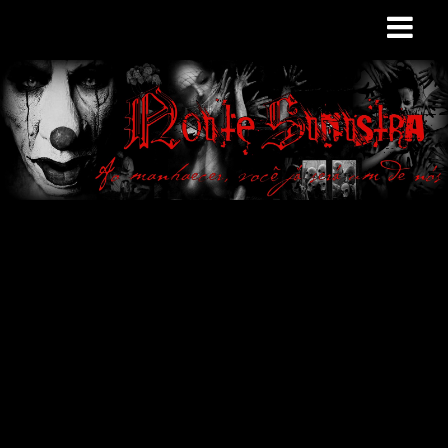
Site de curiosidades
e variedades
macabras. Falamos
de terror de uma