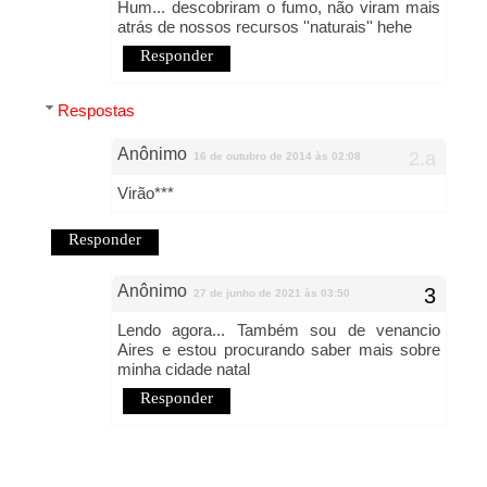
Hum... descobriram o fumo, não viram mais
atrás de nossos recursos ''naturais'' hehe
Responder
Respostas
Anônimo
16 de outubro de 2014 às 02:08
Virão***
Responder
Anônimo
27 de junho de 2021 às 03:50
Lendo agora... Também sou de venancio
Aires e estou procurando saber mais sobre
minha cidade natal
Responder