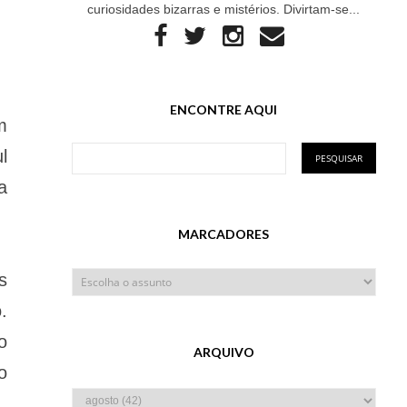
curiosidades bizarras e mistérios. Divirtam-se...
ENCONTRE AQUI
m
l
a
MARCADORES
s
.
o
ARQUIVO
o