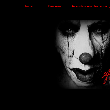
Inicio
Parceria
Assuntos em destaque
Site de curiosidades e
forma leve e sem apelo