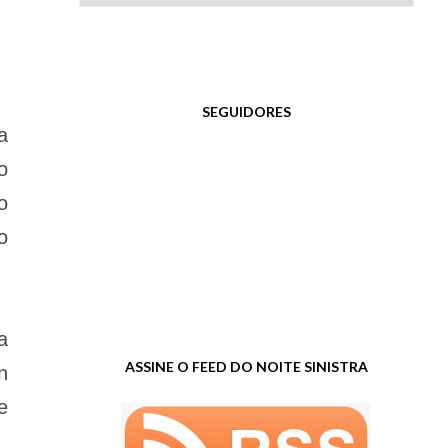
SEGUIDORES
a
o
o
o
a
ASSINE O FEED DO NOITE SINISTRA
n
e