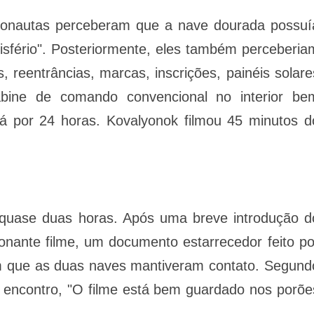
monautas perceberam que a nave dourada possuí
isfério". Posteriormente, eles também perceberia
, reentrâncias, marcas, inscrições, painéis solare
abine de comando convencional no interior be
lá por 24 horas. Kovalyonok filmou 45 minutos d
quase duas horas. Após uma breve introdução d
onante filme, um documento estarrecedor feito po
m que as duas naves mantiveram contato. Segund
 encontro, "O filme está bem guardado nos porõe