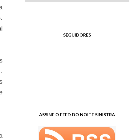
a
.
l
SEGUIDORES
s
.
s
e
ASSINE O FEED DO NOITE SINISTRA
a