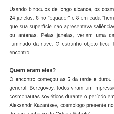
Usando binóculos de longo alcance, os cos
24 janelas: 8 no "equador" e 8 em cada "hem
que sua superfície não apresentava saliências
ou antenas. Pelas janelas, veriam uma c
iluminado da nave. O estranho objeto ficou 
encontro.
Quem eram eles?
O encontro começou as 5 da tarde e durou 
general. Beregovoy, todos viram um impressi
cosmonautas soviéticos durante o período e
Aleksandr Kazantsev, cosmólogo presente no
de aço, embaixo da Cidade-Estrela”.