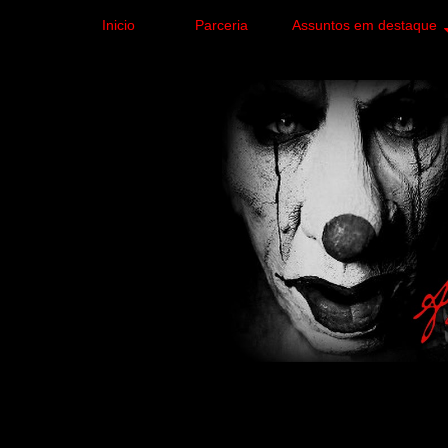
Inicio
Parceria
Assuntos em destaque
Site de curiosidades e
forma leve e sem apelo