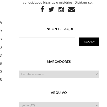
curiosidades bizarras e mistérios. Divirtam-se...
a
ENCONTRE AQUI
e
s
s
e
MARCADORES
e
o
s
ARQUIVO