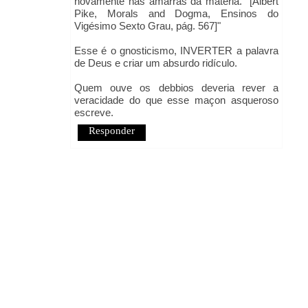
novamente nas amarras da matéria." [Albert
Pike, Morals and Dogma, Ensinos do
Vigésimo Sexto Grau, pág. 567]"
Esse é o gnosticismo, INVERTER a palavra
de Deus e criar um absurdo ridículo.
Quem ouve os debbios deveria rever a
veracidade do que esse maçon asqueroso
escreve.
Responder