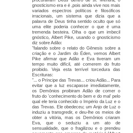
gnosticismo era e é ,pois ainda vive nos mais
variados espectros políticos e filosóficos
irracionais, um sistema que dizia que a
palavra de Deus tinha sentido oculto que só
uma elite poderia conhecer o que é uma
tremenda besteira. Olha o que um imbecil
gnóstico, Albert Pike, usando o gnosticismo
diz sobre Adão:
"falando sobre o relato do Gênesis sobre a
criação e o Jardim do Éden, vemos Albert
Pike afirmar que Adão e Eva tiveram um
tempo muito difícil, até comerem do fruto
proibido. Veja esta terrível torcedura das
Escrituras:
"... o Príncipe das Trevas... criou Adão... Para
evitar que a luz escapasse imediatamente,
os Demônios proibiram Adão de comer o
fruto do 'conhecimento do bem e do mal' pelo
qual ele teria conhecido o Império da Luz e o
das Trevas. Ele obedeceu; um Anjo de Luz o
induziu a transgredir, e deu-lhe os meios de
obter a vitória, mas os Demônios criaram
Eva, que o seduziu a um ato de
sensualidade, que o fragilizou e o prendeu