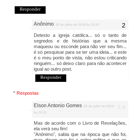
Responder
Anônimo
25 de julho de 2014 às 15:47
Detesto a igreja católica... só o tanto de
segredos e de histórias que a mesma
maqueou ou esconde para não ver seu fim...
é só pesquisar para se ter uma ideia... e este
é o meu ponto de vista, não estou criticando
ninguém... só deixo claro para não acontecer
igual ao outro post.
Responder
Respostas
Elson Antonio Gomes
25 de julho de 2014
às 16:21
Mas de acordo com o Livro de Revelações,
ela verá seu fim!
"Anônimo", sabia que na época que não foi,
mas dizem que foi o golpe militar e que os