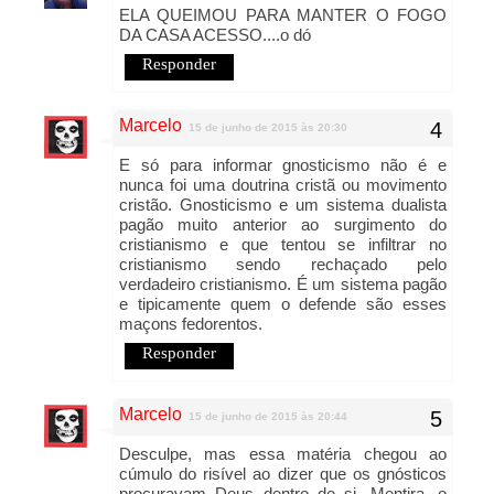
ELA QUEIMOU PARA MANTER O FOGO
DA CASA ACESSO....o dó
Responder
Marcelo
15 de junho de 2015 às 20:30
E só para informar gnosticismo não é e
nunca foi uma doutrina cristã ou movimento
cristão. Gnosticismo e um sistema dualista
pagão muito anterior ao surgimento do
cristianismo e que tentou se infiltrar no
cristianismo sendo rechaçado pelo
verdadeiro cristianismo. É um sistema pagão
e tipicamente quem o defende são esses
maçons fedorentos.
Responder
Marcelo
15 de junho de 2015 às 20:44
Desculpe, mas essa matéria chegou ao
cúmulo do risível ao dizer que os gnósticos
procuravam Deus dentro de si. Mentira, o