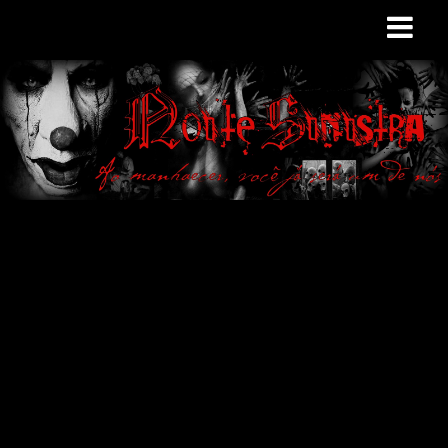
Site de curiosidades
e variedades
macabras. Falamos
de terror de uma