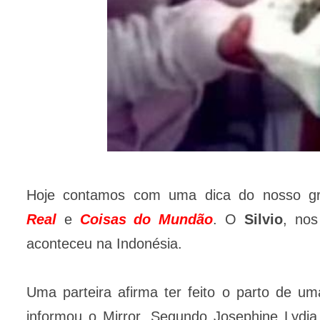
Hoje contamos com uma dica do nosso 
Real
e
Coisas do Mundão
. O
Silvio
, nos
aconteceu na Indonésia.
Uma parteira afirma ter feito o parto de u
informou o Mirror. Segundo Josephine Lydi