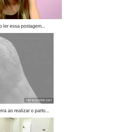
o ler essa postagem...
ra ao realizar o parto...