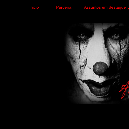
Inicio
Parceria
Assuntos em destaque
Site de curiosidades e
forma leve e sem apelo