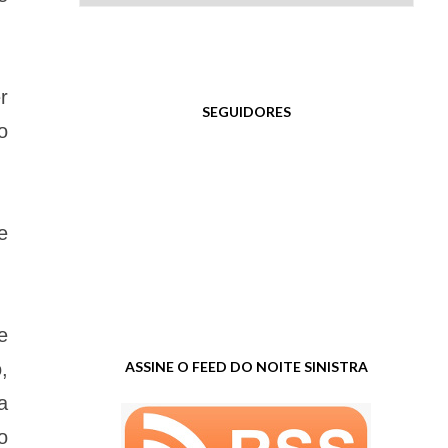
r
SEGUIDORES
o
e
e
ASSINE O FEED DO NOITE SINISTRA
,
a
o