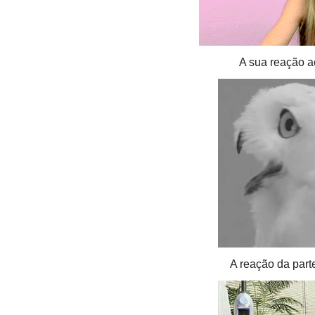
A sua reação a
A reação da partei