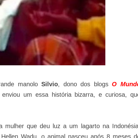
grande manolo
Silvio
, dono dos blogs
O Mund
 enviou um essa história bizarra, e curiosa, qu
ma mulher que deu luz a um lagarto na Indonésia
a Hellen Wadu, o animal nasceu após 8 meses d