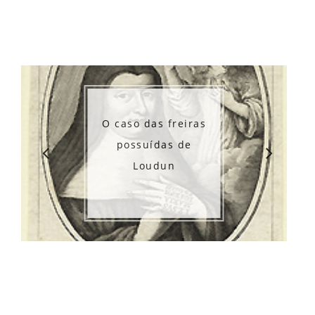
O estranho
das freiras
desaparecime
uídas de
de Kris Kreme
oudun
Lisanne Fro