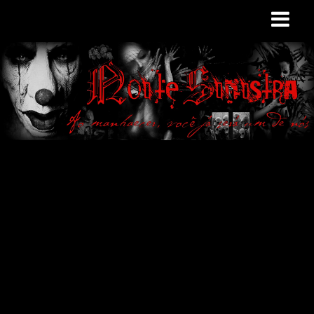
Site de curiosidades
e variedades
macabras. Falamos
de terror de uma