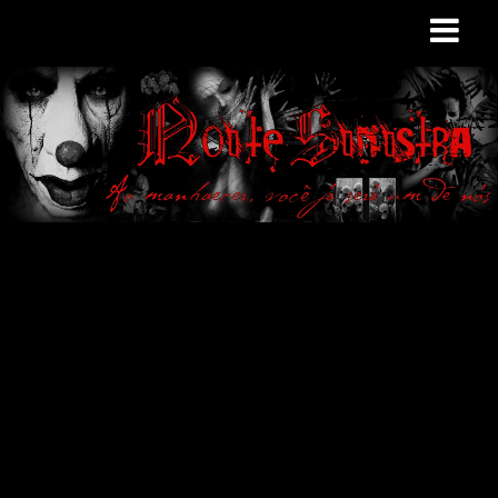
Site de curiosidades
e variedades
macabras. Falamos
de terror de uma