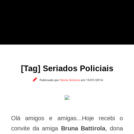
forma leve e sem
apelo a imagens
impactantes.
[Tag] Seriados Policiais
Publicado por
Noite Sinistra
em 15/01/2014
Olá amigos e amigas...Hoje recebi o
convite da amiga
Bruna Battirola
, dona