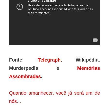
Fonte:
Telegraph
, Wikipédia,
Murderpedia e
Memórias
Assombradas
.
Quando amanhecer, você já será um de
nós...