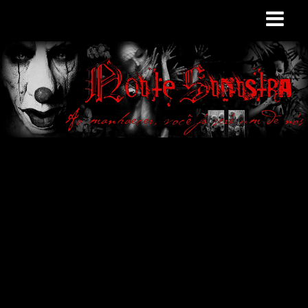
Site de curiosidades
e variedades
macabras. Falamos
de terror de uma