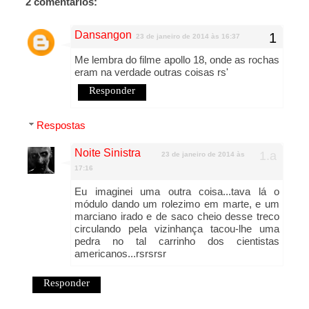
2 comentários:
Dansangon
23 de janeiro de 2014 às 16:37
Me lembra do filme apollo 18, onde as rochas
eram na verdade outras coisas rs'
Responder
Respostas
Noite Sinistra
23 de janeiro de 2014 às
17:16
Eu imaginei uma outra coisa...tava lá o
módulo dando um rolezimo em marte, e um
marciano irado e de saco cheio desse treco
circulando pela vizinhança tacou-lhe uma
pedra no tal carrinho dos cientistas
americanos...rsrsrsr
Responder