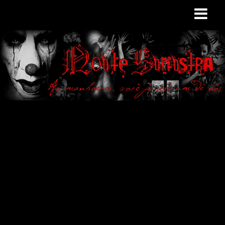
Site de curiosidades
e variedades
macabras. Falamos
de terror de uma