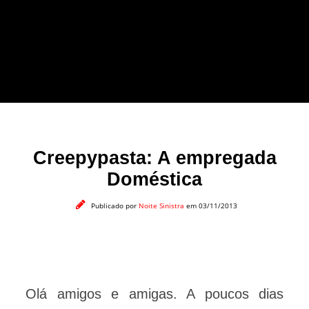
forma leve e sem
apelo a imagens
impactantes.
Creepypasta: A empregada
Doméstica
Publicado por
Noite Sinistra
em 03/11/2013
Olá amigos e amigas. A poucos dias