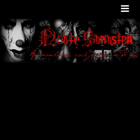
Site de curiosidades
e variedades
macabras. Falamos
de terror de uma