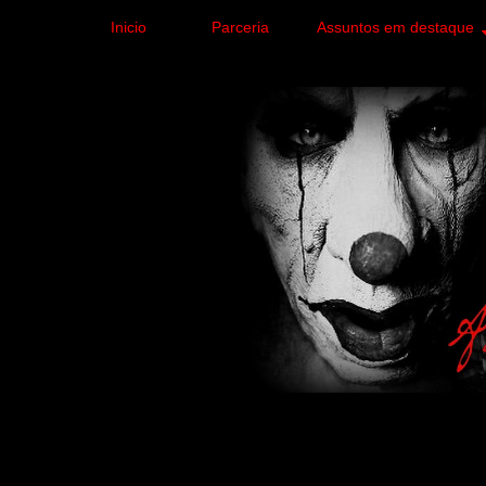
Inicio
Parceria
Assuntos em destaque
Site de curiosidades e
forma leve e sem apelo