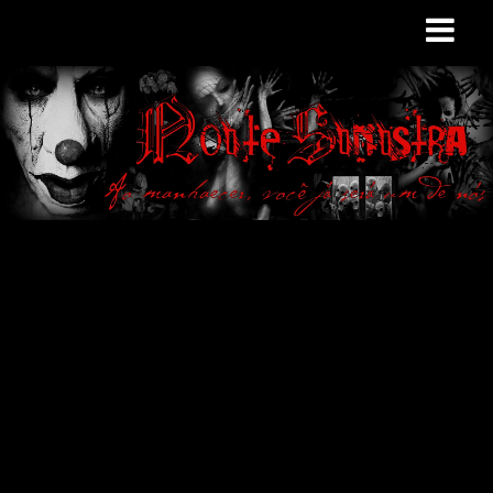
Site de curiosidades
e variedades
macabras. Falamos
de terror de uma