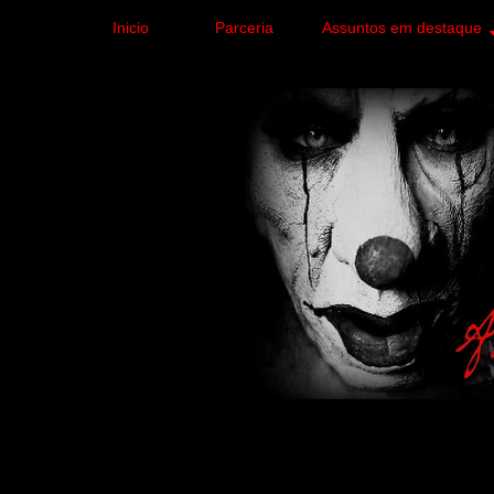
Inicio
Parceria
Assuntos em destaque
Site de curiosidades e
forma leve e sem apelo