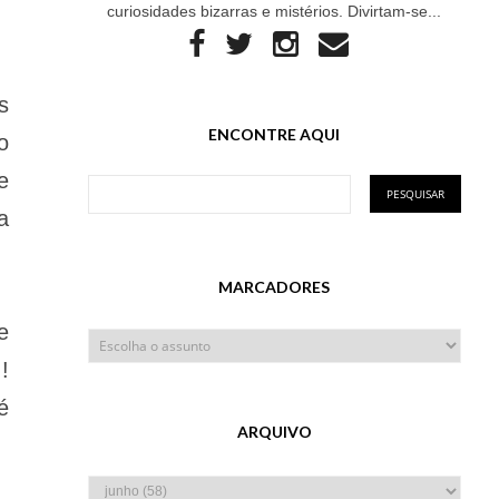
curiosidades bizarras e mistérios. Divirtam-se...
s
ENCONTRE AQUI
o
e
a
MARCADORES
e
!
é
ARQUIVO