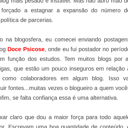
o blog mais pesado e instável. Mas não abro mão d
 forçado a estagnar a expansão do número d
olítica de parcerias.
ho na blogosfera, eu comecei enviando postagen
log
Doce Psicose
, onde eu fui postador no períod
m função dos estudos. Tem muitos blogs por a
igas, que estão um pouco inseguros em relação 
 como colaboradores em algum blog. Isso va
eguir fontes...muitas vezes o blogueiro a quem você
fim, se falta confiança essa é uma alternativa.
ixar claro que dou a maior força para todo aquel
ror. Escrevam uma boa quantidade de conteúdo, 