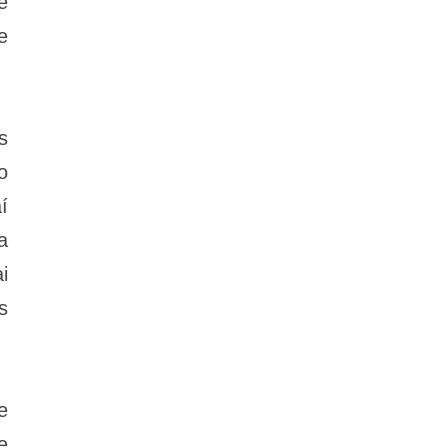
e
e
s
o
í
a
i
s
e
e