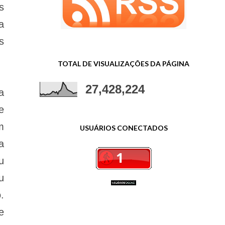
s
a
s
TOTAL DE VISUALIZAÇÕES DA PÁGINA
27,428,224
a
e
m
USUÁRIOS CONECTADOS
a
u
u
.
e