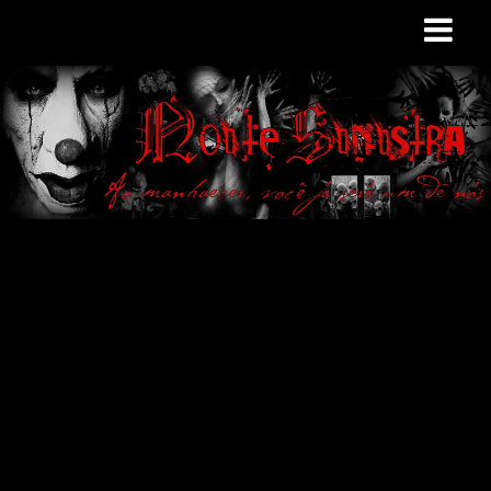
Site de curiosidades
e variedades
macabras. Falamos
de terror de uma