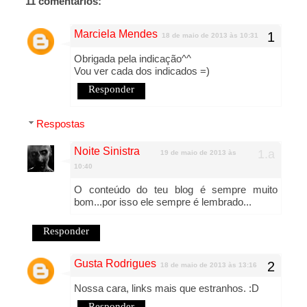
11 comentários:
Marciela Mendes
18 de maio de 2013 às 10:31
Obrigada pela indicação^^
Vou ver cada dos indicados =)
Responder
Respostas
Noite Sinistra
19 de maio de 2013 às
10:40
O conteúdo do teu blog é sempre muito
bom...por isso ele sempre é lembrado...
Responder
Gusta Rodrigues
18 de maio de 2013 às 13:16
Nossa cara, links mais que estranhos. :D
Responder