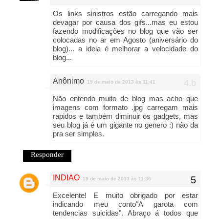
Os links sinistros estão carregando mais
devagar por causa dos gifs...mas eu estou
fazendo modificações no blog que vão ser
colocadas no ar em Agosto (aniversário do
blog)... a ideia é melhorar a velocidade do
blog...
Anônimo
19 de maio de 2013 às 11:41
Não entendo muito de blog mas acho que
imagens com formato .jpg carregam mais
rapidos e também diminuir os gadgets, mas
seu blog já é um gigante no genero :) não da
pra ser simples.
Responder
INDIAO
19 de maio de 2013 às 11:36
Excelente! E muito obrigado por estar
indicando meu conto"A garota com
tendencias suicidas". Abraço á todos que