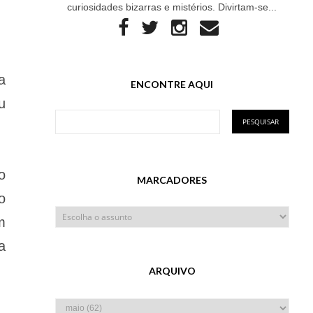
curiosidades bizarras e mistérios. Divirtam-se...
a
ENCONTRE AQUI
u
o
MARCADORES
o
m
a
ARQUIVO