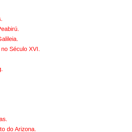
.
Peabirú.
lileia.
 no Século XVI.
g.
as.
to do Arizona.