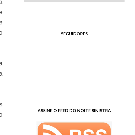
a
e
e
o
SEGUIDORES
a
a
s
ASSINE O FEED DO NOITE SINISTRA
o