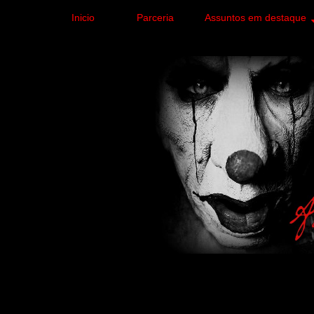
Inicio
Parceria
Assuntos em destaque
Site de curiosidades e
forma leve e sem apelo