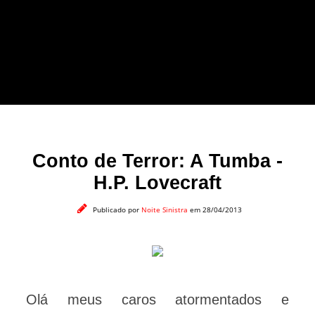
forma leve e sem
apelo a imagens
impactantes.
Conto de Terror: A Tumba -
H.P. Lovecraft
Publicado por
Noite Sinistra
em 28/04/2013
Olá meus caros atormentados e