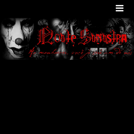
Site de curiosidades
e variedades
macabras. Falamos
de terror de uma