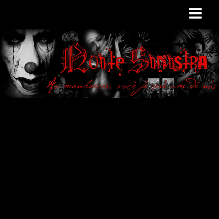
Site de curiosidades
e variedades
macabras. Falamos
de terror de uma