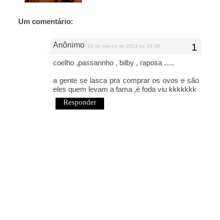
Um comentário:
Anônimo
28 de março de 2013 às 16:38
coelho ,passarinho , bilby , raposa .....
a gente se lasca pra comprar os ovos e são
eles quem levam a fama ,é foda viu kkkkkkk
Responder