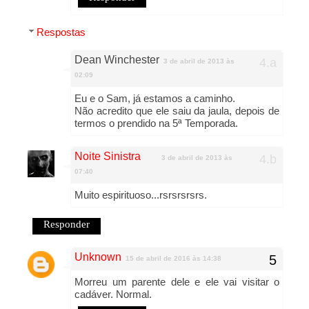
Respostas
Dean Winchester
3 de abril de 2013 às
02:09
Eu e o Sam, já estamos a caminho.
Não acredito que ele saiu da jaula, depois de
termos o prendido na 5ª Temporada.
Noite Sinistra
3 de abril de 2013 às
07:40
Muito espirituoso...rsrsrsrsrs.
Responder
Unknown
15 de abril de 2016 às 14:38
Morreu um parente dele e ele vai visitar o
cadáver. Normal.