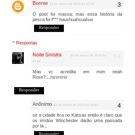
Bonnie
21 de março de 2013 às 17:42
O post foi massa, mas essa história da
pesca foi f*** haushuahsuahus
Responder
Respostas
Noite Sinistra
22 de março de 2013 às
07:56
Mas vc acredita em mim neah
Rose?....rsrsrsrsr
Responder
Anônimo
22 de março de 2013 às 22:04
se a cidade fica no Kansas então é claro que
os irmãos Winchester darão uma passada
por lá...
Responder