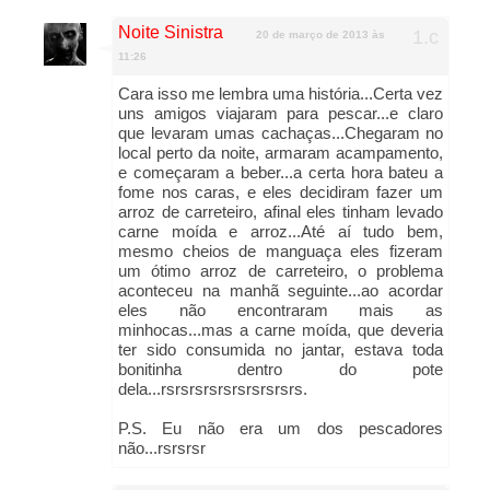
Noite Sinistra
20 de março de 2013 às
11:26
Cara isso me lembra uma história...Certa vez
uns amigos viajaram para pescar...e claro
que levaram umas cachaças...Chegaram no
local perto da noite, armaram acampamento,
e começaram a beber...a certa hora bateu a
fome nos caras, e eles decidiram fazer um
arroz de carreteiro, afinal eles tinham levado
carne moída e arroz...Até aí tudo bem,
mesmo cheios de manguaça eles fizeram
um ótimo arroz de carreteiro, o problema
aconteceu na manhã seguinte...ao acordar
eles não encontraram mais as
minhocas...mas a carne moída, que deveria
ter sido consumida no jantar, estava toda
bonitinha dentro do pote
dela...rsrsrsrsrsrsrsrsrsrs.
P.S. Eu não era um dos pescadores
não...rsrsrsr