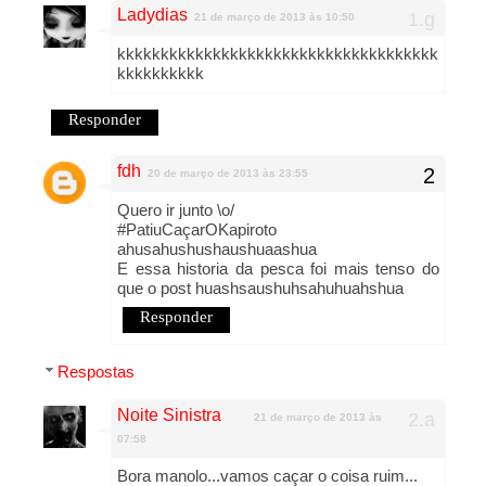
Ladydias
21 de março de 2013 às 10:50
kkkkkkkkkkkkkkkkkkkkkkkkkkkkkkkkkkkkk
kkkkkkkkkk
Responder
fdh
20 de março de 2013 às 23:55
Quero ir junto \o/
#PatiuCaçarOKapiroto
ahusahushushaushuaashua
E essa historia da pesca foi mais tenso do
que o post huashsaushuhsahuhuahshua
Responder
Respostas
Noite Sinistra
21 de março de 2013 às
07:58
Bora manolo...vamos caçar o coisa ruim...