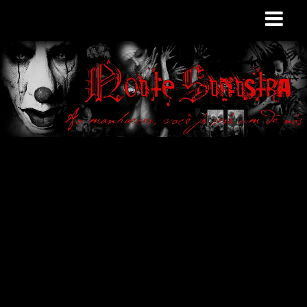
Site de curiosidades
e variedades
macabras. Falamos
de terror de uma