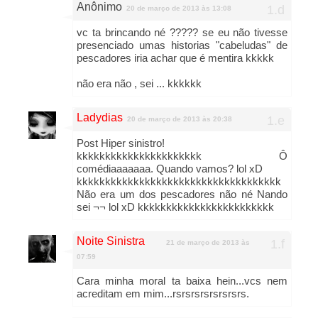
Anônimo
20 de março de 2013 às 13:08
vc ta brincando né ????? se eu não tivesse
presenciado umas historias "cabeludas" de
pescadores iria achar que é mentira kkkkk
não era não , sei ... kkkkkk
Ladydias
20 de março de 2013 às 20:38
Post Hiper sinistro!
kkkkkkkkkkkkkkkkkkkkkk Ô
comédiaaaaaaa. Quando vamos? lol xD
kkkkkkkkkkkkkkkkkkkkkkkkkkkkkkkkkkkk
Não era um dos pescadores não né Nando
sei ¬¬ lol xD kkkkkkkkkkkkkkkkkkkkkkkk
Noite Sinistra
21 de março de 2013 às
07:59
Cara minha moral ta baixa hein...vcs nem
acreditam em mim...rsrsrsrsrsrsrsrs.