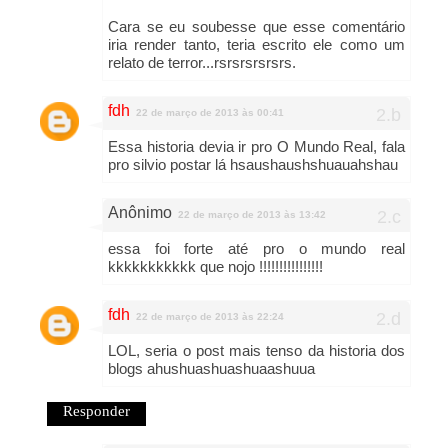
Cara se eu soubesse que esse comentário
iria render tanto, teria escrito ele como um
relato de terror...rsrsrsrsrsrs.
fdh
22 de março de 2013 às 00:41
Essa historia devia ir pro O Mundo Real, fala
pro silvio postar lá hsaushaushshuauahshau
Anônimo
22 de março de 2013 às 13:42
essa foi forte até pro o mundo real
kkkkkkkkkkk que nojo !!!!!!!!!!!!!!!!
fdh
22 de março de 2013 às 22:24
LOL, seria o post mais tenso da historia dos
blogs ahushuashuashuaashuua
Responder