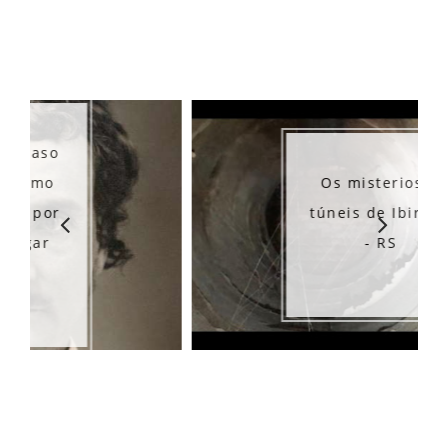
Os misteriosos
túneis de Ibirubá
- RS