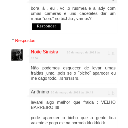
bora lá , eu , vc ,o rusmea e a lady com
umas cameras e uns cacetetes dar um
maior "coro" no bichão , vamos?
Responder
Respostas
Noite Sinistra
20 de março de 2013 às
09:57
Não podemos esquecer de levar umas
fraldas junto...pois se o "bicho" aparecer eu
me cago todo...rsrsrsrsrs.
Anônimo
20 de março de 2013 às 10:43
levarei algo melhor que fralda : VELHO
BARREIRO!!!!!
pode aparecer o bicho que a gente fica
valente e pega ele na porrada kkkkkkkk