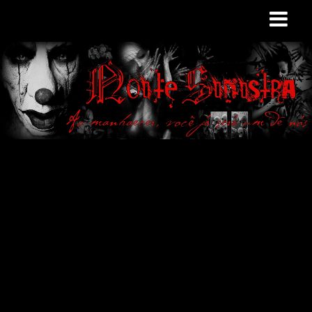
Site de curiosidades
e variedades
macabras. Falamos
de terror de uma