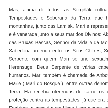
Mas, acima de todos, as Sorgiñák cult
Tempestades e Soberana da Terra, que h
montanhas, junto das Lamiák. Mari é represen
e é venerada junto a seus maridos Divinos: A
das Bruxas Bascas, Senhor da Vida e da Mor
Sabedoria ardendo entre os Seus Chifres; 
Serpente com quem Mari se une sexualm
Herensuge, Deus Serpente de várias cabe
humanos. Mari também é chamada de Anboto
Marie ( Mari do Bosque ), entre outras deno
Terra. Ela recebia oferendas de carneiro
proteção contra as tempestades, já que era
Espíritos, e possui duas filhas ( em alguns lo