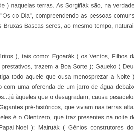
de ) naquelas terras. As Sorgiñák são, na verdade
( "Os do Dia", compreendendo as pessoas comuns
das Bruxas Bascas seres, ao mesmo tempo, naturai
ritos ), tais como: Egoarák ( os Ventos, Filhos d
o prestativos, trazem a Boa Sorte ); Gaueko ( Deu
tiga todo aquele que ousa menosprezar a Noite )
o com uma oferenda de um jarro de água debaix
s...já àqueles que o desagradam, causa pesadelo
s Gigantes pré-históricos, que viviam nas terras alta
les é o Olentzero, que traz presentes na noite d
Papai-Noel ); Mairuák ( Gênios construtores do