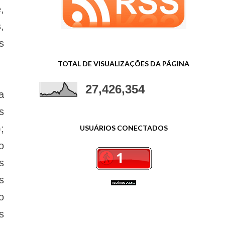
,
,
s
TOTAL DE VISUALIZAÇÕES DA PÁGINA
27,426,354
a
s
;
USUÁRIOS CONECTADOS
o
s
s
o
s