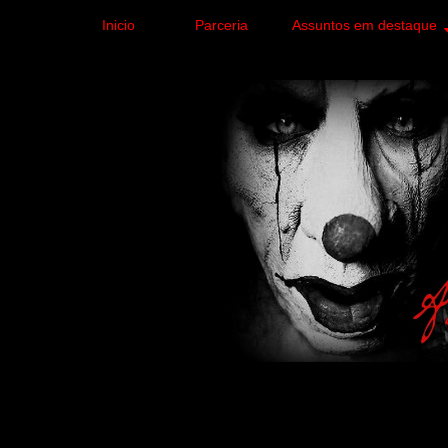
Inicio
Parceria
Assuntos em destaque
Site de curiosidades e
forma leve e sem apelo