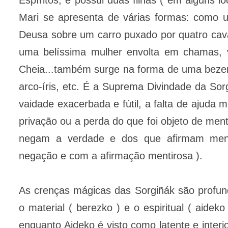
Mari se apresenta de várias formas: como
Deusa sobre um carro puxado por quatro cav
uma belíssima mulher envolta em chamas, v
Cheia...também surge na forma de uma beze
arco-íris, etc. É a Suprema Divindade da Sor
vaidade exacerbada e fútil, a falta de ajud
privação ou a perda do que foi objeto de men
negam a verdade e dos que afirmam ment
negação e com a afirmação mentirosa ).
As crenças mágicas das Sorgiñák são profun
o material ( berezko ) e o espiritual ( aidek
enquanto Aideko é visto como latente e interi