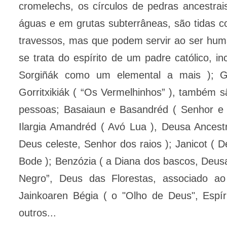
cromelechs, os círculos de pedras ancestrai
águas e em grutas subterrâneas, são tidas 
travessos, mas que podem servir ao ser huma
se trata do espírito de um padre católico, i
Sorgiñák como um elemental a mais ); Ga
Gorritxikiák ( “Os Vermelhinhos” ), também 
pessoas; Basaiaun e Basandréd ( Senhor e S
Ilargia Amandréd ( Avó Lua ), Deusa Ancestr
Deus celeste, Senhor dos raios ); Janicot ( 
Bode ); Benzózia ( a Diana dos bascos, Deusa
Negro”, Deus das Florestas, associado 
Jainkoaren Bégia ( o "Olho de Deus", Espírit
outros...