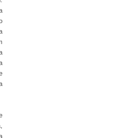
a
o
a
m
a
a
e
a
e
,
a