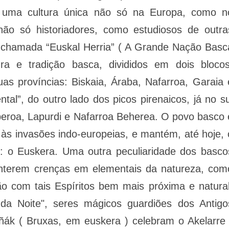
i uma cultura única não só na Europa, como n
ão só historiadores, como estudiosos de outra
a chamada “Euskal Herria” ( A Grande Nação Basc
ura e tradição basca, divididos em dois blocos
as províncias: Biskaia, Áraba, Nafarroa, Garaia 
tal”, do outro lado dos picos pirenaicos, já no su
beroa, Lapurdi e Nafarroa Beherea. O povo basco 
 às invasões indo-europeias, e mantém, até hoje, 
: o Euskera. Uma outra peculiaridade dos basco
nterem crenças em elementais da natureza, com
 com tais Espíritos bem mais próxima e natural
da Noite", seres mágicos guardiões dos Antigo
iñák ( Bruxas, em euskera ) celebram o Akelarre 