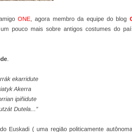
 amigo
ONE
, agora membro da equipe do blog
 um pouco mais sobre antigos costumes do paí
ode
.
rrák ekarridute
iatyk Akerra
rrian ipiñidute
utzát Dutela...”
o Euskadi ( uma região politicamente autônoma