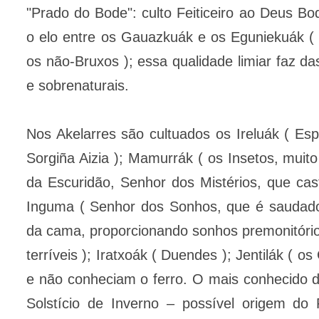
"Prado do Bode": culto Feiticeiro ao Deus Bo
o elo entre os Gauazkuák e os Eguniekuák 
os não-Bruxos ); essa qualidade limiar faz 
e sobrenaturais.
Nos Akelarres são cultuados os Ireluák ( Espí
Sorgiña Aizia ); Mamurrák ( os Insetos, muit
da Escuridão, Senhor dos Mistérios, que cas
Inguma ( Senhor dos Sonhos, que é saudad
da cama, proporcionando sonhos premonitório
terríveis ); Iratxoák ( Duendes ); Jentilák ( o
e não conheciam o ferro. O mais conhecido de
Solstício de Inverno – possível origem do 