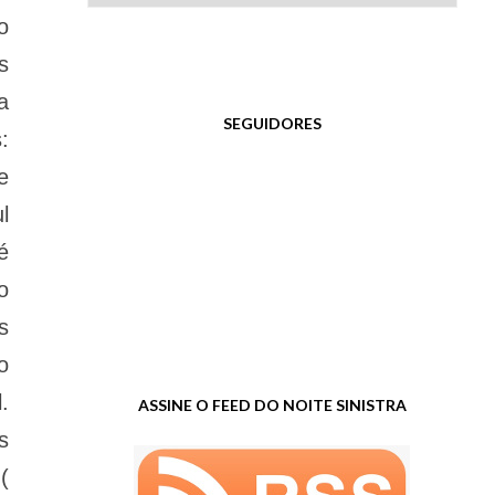
o
s
a
SEGUIDORES
:
e
l
é
o
s
o
.
ASSINE O FEED DO NOITE SINISTRA
s
(