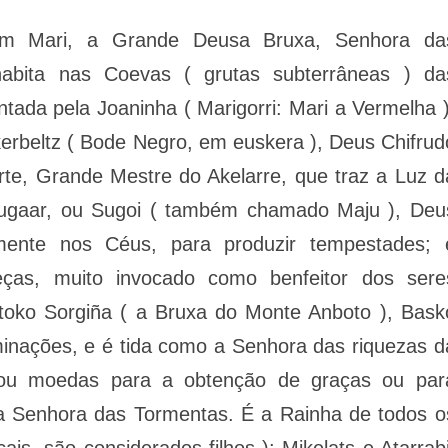
uam Mari, a Grande Deusa Bruxa, Senhora da
abita nas Coevas ( grutas subterrâneas ) da
tada pela Joaninha ( Marigorri: Mari a Vermelha )
kerbeltz ( Bode Negro, em euskera ), Deus Chifrud
te, Grande Mestre do Akelarre, que traz a Luz d
Sugaar, ou Sugoi ( também chamado Maju ), Deu
ente nos Céus, para produzir tempestades; 
ças, muito invocado como benfeitor dos sere
ko Sorgiña ( a Bruxa do Monte Anboto ), Bask
minações, e é tida como a Senhora das riquezas d
s ou moedas para a obtenção de graças ou par
 a Senhora das Tormentas. É a Rainha de todos o
cais, são considerados filhos ): Mikelats e Atarrabi