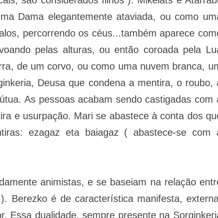
 uma Dama elegantemente ataviada, ou como um
alos, percorrendo os céus...também aparece com
oando pelas alturas, ou então coroada pela Lu
rra, de um corvo, ou como uma nuvem branca, u
ginkeria, Deusa que condena a mentira, o roubo, 
a mútua. As pessoas acabam sendo castigadas com 
tira e usurpação. Mari se abastece à conta dos qu
iras: ezagaz eta baiagaz ( abastece-se com 
damente animistas, e se baseiam na relação entr
o ). Berezko é de característica manifesta, externa
or. Essa dualidade, sempre presente na Sorginkeri