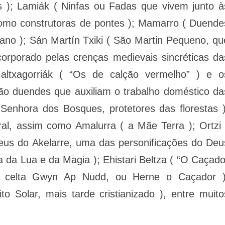
s ); Lamiák ( Ninfas ou Fadas que vivem junto à
como construtoras de pontes ); Mamarro ( Duende
no ); Sán Martín Txiki ( São Martin Pequeno, qu
ncorporado pelas crenças medievais sincréticas da
ltxagorriák ( “Os de calção vermelho” ) e o
são duendes que auxiliam o trabalho doméstico da
enhora dos Bosques, protetores das florestas )
al, assim como Amalurra ( a Mãe Terra ); Ortzi 
Deus do Akelarre, uma das personificações do Deu
 da Lua e da Magia ); Ehistari Beltza ( “O Caçado
ao celta Gwyn Ap Nudd, ou Herne o Caçador )
o Solar, mais tarde cristianizado ), entre muito