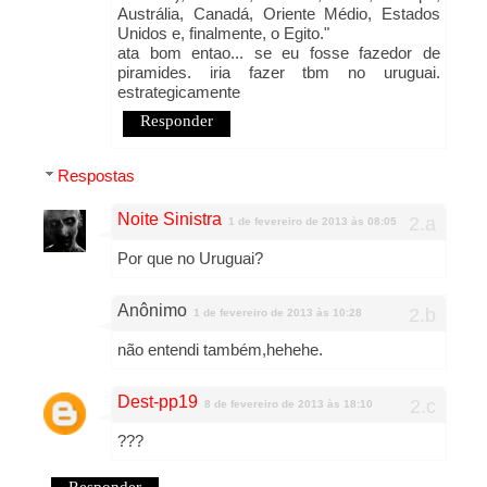
Austrália, Canadá, Oriente Médio, Estados
Unidos e, finalmente, o Egito."
ata bom entao... se eu fosse fazedor de
piramides. iria fazer tbm no uruguai.
estrategicamente
Responder
Respostas
Noite Sinistra
1 de fevereiro de 2013 às 08:05
Por que no Uruguai?
Anônimo
1 de fevereiro de 2013 às 10:28
não entendi também,hehehe.
Dest-pp19
8 de fevereiro de 2013 às 18:10
???