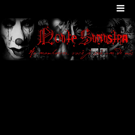
Site de curiosidades
e variedades
macabras. Falamos
de terror de uma