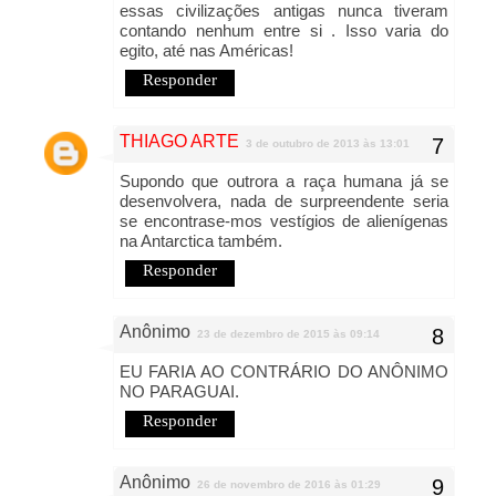
essas civilizações antigas nunca tiveram
contando nenhum entre si . Isso varia do
egito, até nas Américas!
Responder
THIAGO ARTE
3 de outubro de 2013 às 13:01
Supondo que outrora a raça humana já se
desenvolvera, nada de surpreendente seria
se encontrase-mos vestígios de alienígenas
na Antarctica também.
Responder
Anônimo
23 de dezembro de 2015 às 09:14
EU FARIA AO CONTRÁRIO DO ANÔNIMO
NO PARAGUAI.
Responder
Anônimo
26 de novembro de 2016 às 01:29