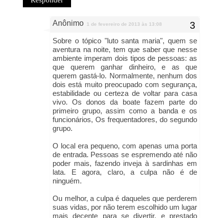
Responder
Anônimo
1 de fevereiro de 2013 às 13:08
Sobre o tópico "luto santa maria", quem se
aventura na noite, tem que saber que nesse
ambiente imperam dois tipos de pessoas: as
que querem ganhar dinheiro, e as que
querem gastá-lo. Normalmente, nenhum dos
dois está muito preocupado com segurança,
estabilidade ou certeza de voltar para casa
vivo. Os donos da boate fazem parte do
primeiro grupo, assim como a banda e os
funcionários, Os frequentadores, do segundo
grupo.
O local era pequeno, com apenas uma porta
de entrada. Pessoas se espremendo até não
poder mais, fazendo inveja à sardinhas em
lata. E agora, claro, a culpa não é de
ninguém.
Ou melhor, a culpa é daqueles que perderem
suas vidas, por não terem escolhido um lugar
mais decente para se divertir, e prestado