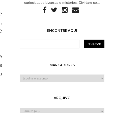
curiosidades bizarras e mistérios. Divirtam-se...
e
,
é
ENCONTRE AQUI
e
s
MARCADORES
a
ARQUIVO