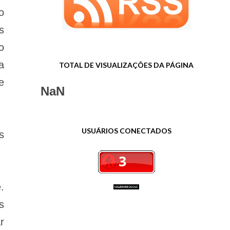
o
s
o
a
TOTAL DE VISUALIZAÇÕES DA PÁGINA
e
NaN
USUÁRIOS CONECTADOS
s
.
s
r