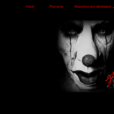
Inicio
Parceria
Assuntos em destaque
Site de curiosidades e
forma leve e sem apelo