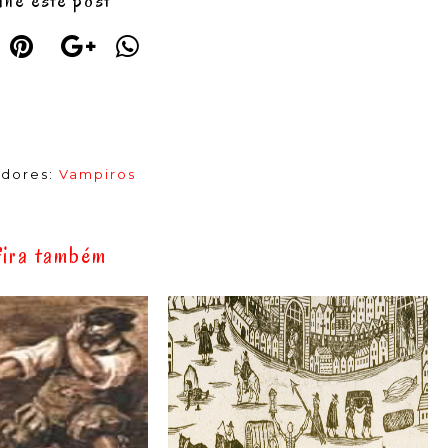
lhe este post
dores:
Vampiros
ira também