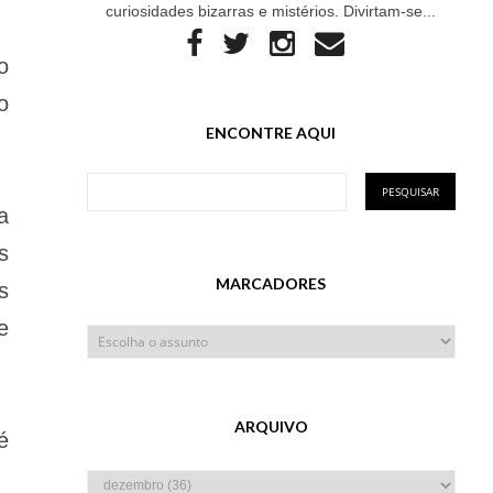
curiosidades bizarras e mistérios. Divirtam-se...
o
o
ENCONTRE AQUI
a
s
MARCADORES
s
e
ARQUIVO
é