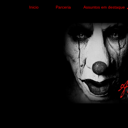
Inicio
Parceria
Assuntos em destaque
Site de curiosidades e
forma leve e sem apelo