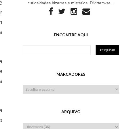
e
curiosidades bizarras e mistérios. Divirtam-se...
r
m
s
ENCONTRE AQUI
a
e
MARCADORES
s
a
ARQUIVO
o