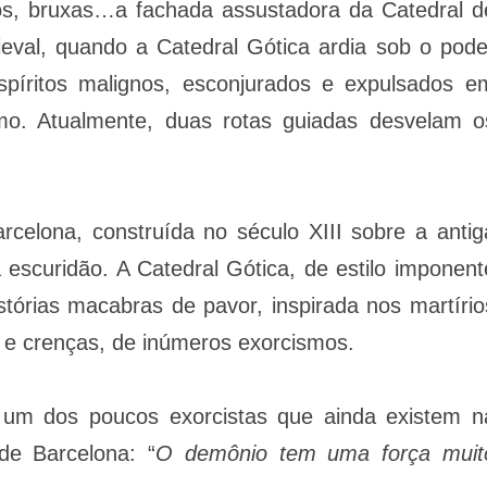
nios, bruxas…a fachada assustadora da Catedral d
eval, quando a Catedral Gótica ardia sob o pode
píritos malignos, esconjurados e expulsados e
smo. Atualmente, duas rotas guiadas desvelam o
celona, construída no século XIII sobre a antig
escuridão. A Catedral Gótica, de estilo imponent
tórias macabras de pavor, inspirada nos martírio
s e crenças, de inúmeros exorcismos.
i um dos poucos exorcistas que ainda existem n
de Barcelona: “
O demônio tem uma força muit