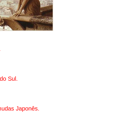
.
do Sul
.
rmudas Japonês.