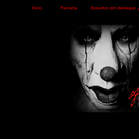
Inicio
Parceria
Assuntos em destaque
Site de curiosidades e
forma leve e sem apelo